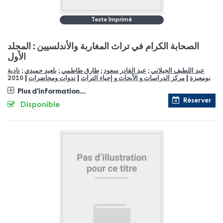
Texte Imprimé
الصحابة الكرام في تراث المغاربة والأندلسيين : المجلد
الأول
نادية
;
بلعيد حميدي
;
طارق طاطمي
;
عبد القادر سعود
;
عبد اللطيف الجيلاني
|
|
|
2010
ندوات ومحاضرات
مركز الدراسات و الأبحاث و إحياء التراث
بومعيزة
Plus d'information...
Réserver
Disponible