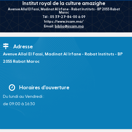
Institut royal de la culture amazighe
Avenue Allal El Fassi, Madinat Al Irfane - Rabat Instituts - BP 2055 Rabat
Maroc
Tél : 05 37-27-84-00 à 09
https://www.ircam.ma/
Email:
biblio@ircam.ma
Adresse
Avenue Allal El Fassi, Madinat Al Irfane - Rabat Instituts - BP
2055 Rabat Maroc
Horaires d'ouverture
Du lundi au Vendredi :
de 09:00 à 16:30