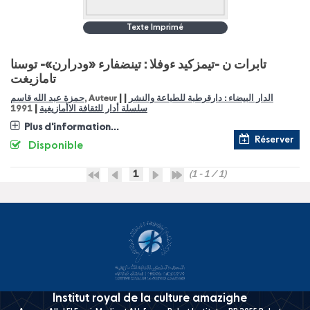
Texte Imprimé
تابرات ن -تيمزكيد ءوفلا : تينضفارء «ودرارن»- توسنا
تامازيغت
|
|
حمزة عبد الله قاسم
, Auteur
الدار البيضاء : دارقرطبة للطباعة والنشر
|
1991
سلسلة أدار للثقافة الاأمازيغية
Plus d'information...
Réserver
Disponible
1
(1 - 1 / 1)
Institut royal de la culture amazighe