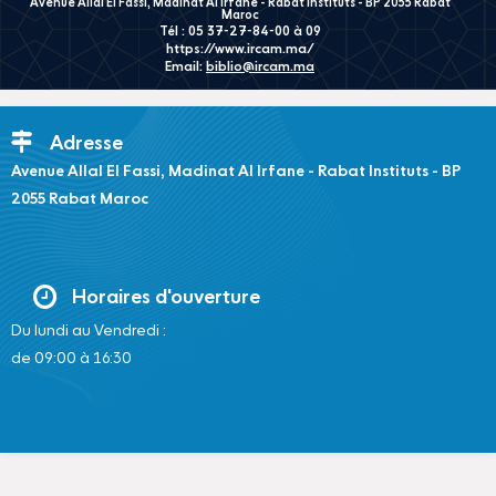
Avenue Allal El Fassi, Madinat Al Irfane - Rabat Instituts - BP 2055 Rabat
Maroc
Tél : 05 37-27-84-00 à 09
https://www.ircam.ma/
Email:
biblio@ircam.ma
Adresse
Avenue Allal El Fassi, Madinat Al Irfane - Rabat Instituts - BP
2055 Rabat Maroc
Horaires d'ouverture
Du lundi au Vendredi :
de 09:00 à 16:30