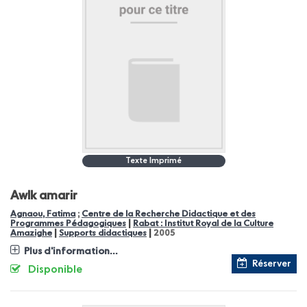
Texte Imprimé
Awlk amarir
Agnaou, Fatima
;
Centre de la Recherche Didactique et des
|
Programmes Pédagogiques
Rabat : Institut Royal de la Culture
|
|
Amazighe
Supports didactiques
2005
Plus d'information...
Réserver
Disponible