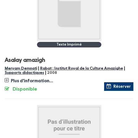
Texte Imprimé
Asalay amazigh
|
|
Meryam Demnati
Rabat : Institut Royal de la Culture Amazighe
|
Supports didactiques
2008
Plus d'information...
Réserver
Disponible