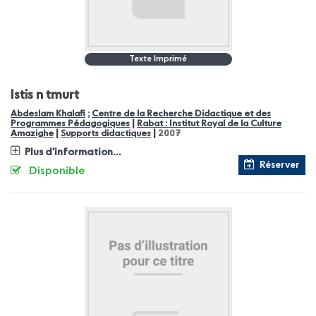
Texte Imprimé
Istis n tmurt
Abdeslam Khalafi
;
Centre de la Recherche Didactique et des
|
Programmes Pédagogiques
Rabat : Institut Royal de la Culture
|
|
Amazighe
Supports didactiques
2007
Plus d'information...
Réserver
Disponible