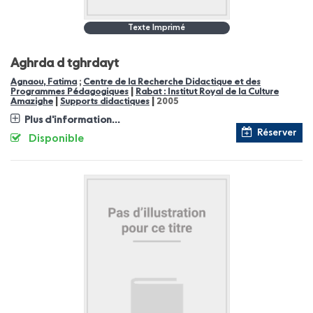
Texte Imprimé
Aghrda d tghrdayt
Agnaou, Fatima
;
Centre de la Recherche Didactique et des
|
Programmes Pédagogiques
Rabat : Institut Royal de la Culture
|
|
Amazighe
Supports didactiques
2005
Plus d'information...
Réserver
Disponible