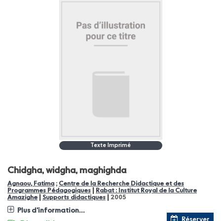
Texte Imprimé
Chidgha, widgha, maghighda
Agnaou, Fatima
;
Centre de la Recherche Didactique et des
|
Programmes Pédagogiques
Rabat : Institut Royal de la Culture
|
|
Amazighe
Supports didactiques
2005
Plus d'information...
Réserver