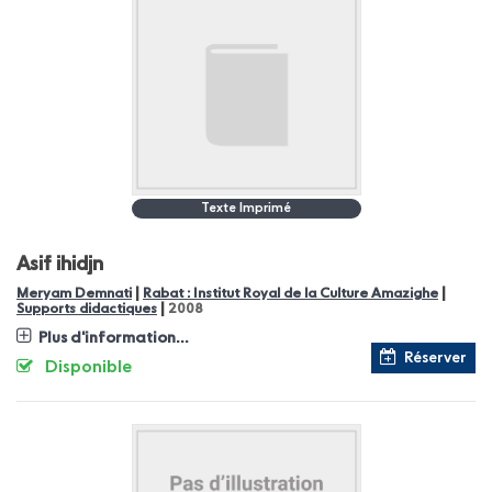
Texte Imprimé
Asif ihidjn
|
|
Meryam Demnati
Rabat : Institut Royal de la Culture Amazighe
|
Supports didactiques
2008
Plus d'information...
Réserver
Disponible