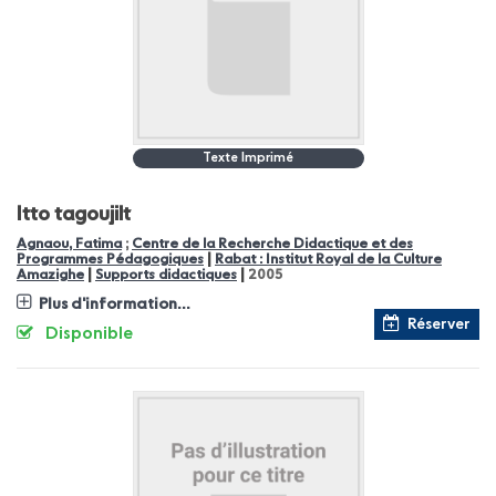
Texte Imprimé
Itto tagoujilt
Agnaou, Fatima
;
Centre de la Recherche Didactique et des
|
Programmes Pédagogiques
Rabat : Institut Royal de la Culture
|
|
Amazighe
Supports didactiques
2005
Plus d'information...
Réserver
Disponible