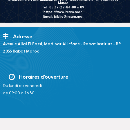
Maroc
Tél : 05 37-27-84-00 à 09
https://www.ircam.ma/
Email:
biblio@ircam.ma
Adresse
Avenue Allal El Fassi, Madinat Al Irfane - Rabat Instituts - BP
2055 Rabat Maroc
Horaires d'ouverture
Du lundi au Vendredi :
de 09:00 à 16:30