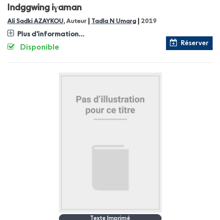
Indggwing iɣaman
|
|
Ali Sadki AZAYKOU
, Auteur
Tadla N Umarg
2019
Plus d'information...
Réserver
Disponible
Texte Imprimé