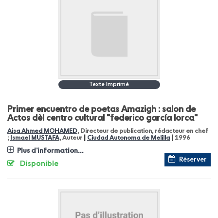
Texte Imprimé
Primer encuentro de poetas Amazigh : salon de
Actos dèl centro cultural "federico garcía lorca"
Aisa Ahmed MOHAMED
, Directeur de publication, rédacteur en chef
|
|
;
Ismael MUSTAFA
, Auteur
Ciudad Autonoma de Melilla
1996
Plus d'information...
Réserver
Disponible