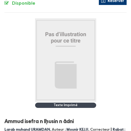
Réserver
Disponible
Texte Imprimé
Ammud isefra n lḥusin n âdni
|
Larab muhand URAMDAN
, Auteur ;
Mounir KEJJI
, Correcteur
Rabat :