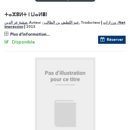
ⵜⴰⵣⵓⵍⵜ ⵏ ⵡⴰⵍⴻⵏ
|
صفية عز الدين
, Auteur ;
عبد اللطيف بن الطالب
, Traducteur
ورزازات : Net
|
impression
2013
Plus d'information...
Réserver
Disponible