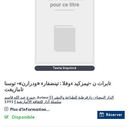
Texte Imprimé
تابرات ن -تيمزكيد ءوفلا : تينضفارء «ودرارن»- توسنا
تامازيغت
|
|
حمزة عبد الله قاسم
, Auteur
الدار البيضاء : دارقرطبة للطباعة والنشر
|
1991
سلسلة أدار للثقافة الاأمازيغية
Plus d'information...
Réserver
Disponible