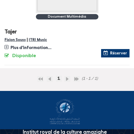
Document Multimédia
Tajer
|
Fision Souss
ITRI Music
Plus d'information...
Réserver
Disponible
1
(1 - 1 / 1)
Institut royal de la culture amazighe