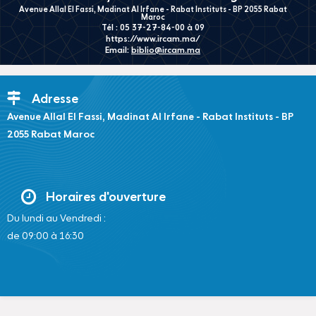
Avenue Allal El Fassi, Madinat Al Irfane - Rabat Instituts - BP 2055 Rabat
Maroc
Tél : 05 37-27-84-00 à 09
https://www.ircam.ma/
Email:
biblio@ircam.ma
Adresse
Avenue Allal El Fassi, Madinat Al Irfane - Rabat Instituts - BP
2055 Rabat Maroc
Horaires d'ouverture
Du lundi au Vendredi :
de 09:00 à 16:30