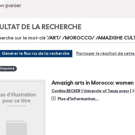
ULTAT DE LA RECHERCHE
erche sur le mot-clé
'/ART/ /MOROCCO/ /AMAZIGHE CULT
Générer le flux rss de la recherche
Partager le résultat de cett
 Imprimé
Amazigh arts in Morocco: women 
|
|
Cynthia BECKER
University of Texas press
2
Plus d'information...