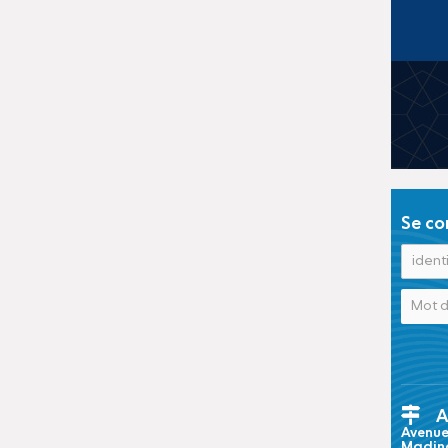
Se co
A
Avenue 
Madina