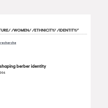
URE/ /WOMEN/ /ETHNICITY/ /IDENTITY/'
e recherche
shaping berber identity
006