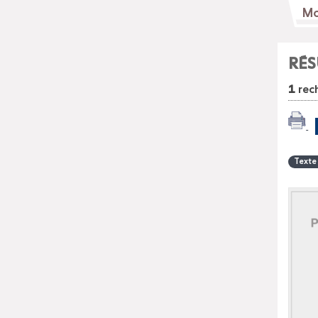
RÉS
1
rech
Texte