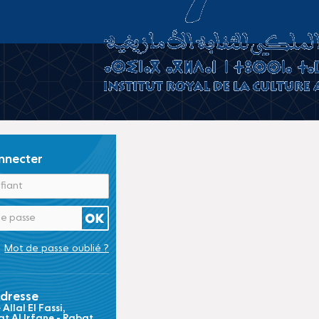
nnecter
Mot de passe oublié ?
dresse
Allal El Fassi,
t Al Irfane - Rabat