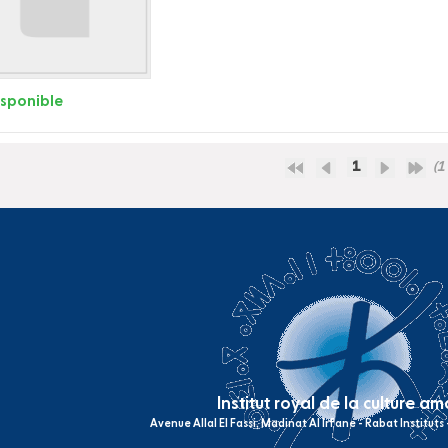
isponible
1
(1 
Institut royal de la culture a
Avenue Allal El Fassi, Madinat Al Irfane - Rabat Institut