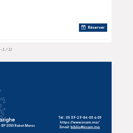
Réserver
- 1 / 1)
Tél : 05 37-27-84-00 à 09
mazighe
https://www.ircam.ma/
s - BP 2055 Rabat Maroc
Email:
biblio@ircam.ma