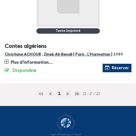
Texte Imprimé
Contes algériens
|
|
Christiane ACHOUR
;
Zineb Ali-Benali
Paris : L'Harmattan
1989
Plus d'information...
Réserver
Disponible
1
(1 - 2 / 2)