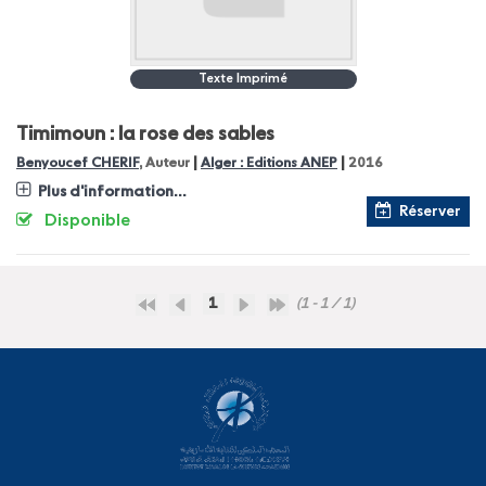
Texte Imprimé
Timimoun : la rose des sables
|
|
Benyoucef CHERIF
, Auteur
Alger : Editions ANEP
2016
Plus d'information...
Réserver
Disponible
1
(1 - 1 / 1)