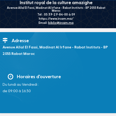
Institut royal de la culture amazighe
Avenue Allal El Fassi, Madinat Al Irfane - Rabat Instituts - BP 2055 Rabat
Maroc
Tél : 05 37-27-84-00 à 09
https://www.ircam.ma/
Email:
biblio@ircam.ma
Adresse
Avenue Allal El Fassi, Madinat Al Irfane - Rabat Instituts - BP
2055 Rabat Maroc
Horaires d'ouverture
Du lundi au Vendredi :
de 09:00 à 16:30