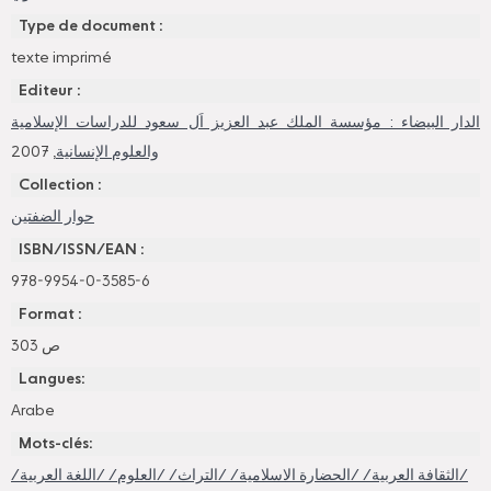
Type de document :
texte imprimé
Editeur :
الدار البيضاء : مؤسسة الملك عبد العزيز اَل سعود للدراسات الإسلامية
, 2007
والعلوم الإنسانية
Collection :
حوار الضفتين
ISBN/ISSN/EAN :
978-9954-0-3585-6
Format :
303 ص
Langues:
Arabe
Mots-clés:
/الثقافة العربية/ /الحضارة الاسلامية/ /التراث/ /العلوم/ /اللغة العربية/