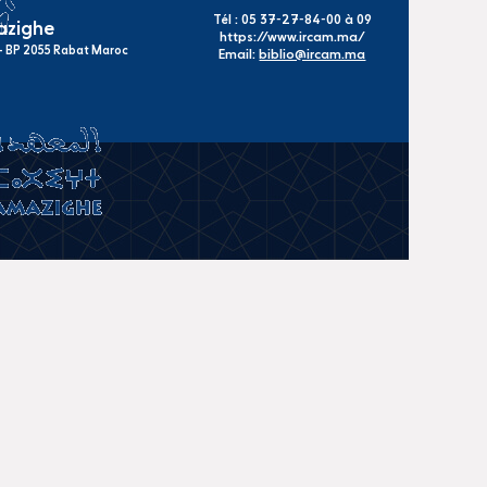
Tél : 05 37-27-84-00 à 09
mazighe
https://www.ircam.ma/
s - BP 2055 Rabat Maroc
Email:
biblio@ircam.ma