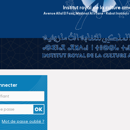
Institut royal de la culture a
Avenue Allal El Fassi, Madinat Al Irfane - Rabat Institut
nnecter
Mot de passe oublié ?