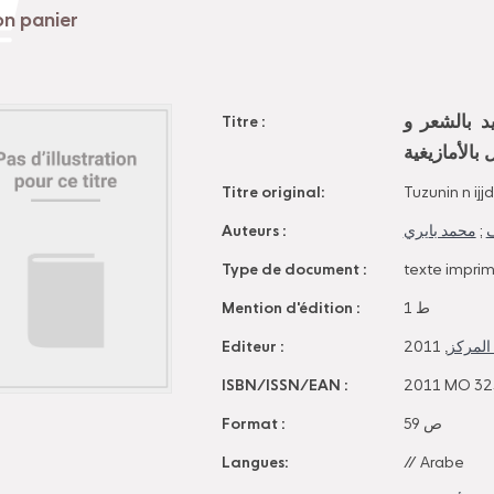
د بالشعر و
Titre :
بالأمازيغية
Titre original:
Tuzunin n ij
Auteurs :
محمد بايري
;
ف
Type de document :
texte impri
Mention d'édition :
ط 1
Editeur :
, 2011
المركز
ISBN/ISSN/EAN :
2011 MO 32
Format :
59 ص
Langues:
//
Arabe