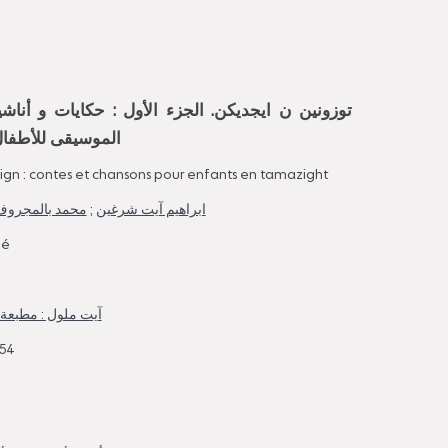
توزونين ن ايجديكن. الجزء الأول : حكايات و أناشي
الموسيقى للأطفال 
jdign : contes et chansons pour enfants en tamazight
محمد بالمجرو
;
ابراهيم آيت شرغين
mé
آيت ملول : مطبعة 
54