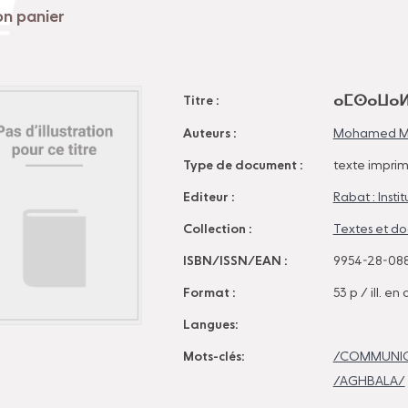
ⴰⵎⵙⴰⵡⴰⵍ 
Titre :
Auteurs :
Mohamed Mo
Type de document :
texte impri
Editeur :
Rabat : Inst
Collection :
Textes et d
ISBN/ISSN/EAN :
9954-28-08
Format :
53 p / ill. en 
Langues:
Mots-clés:
/COMMUNICA
/AGHBALA/