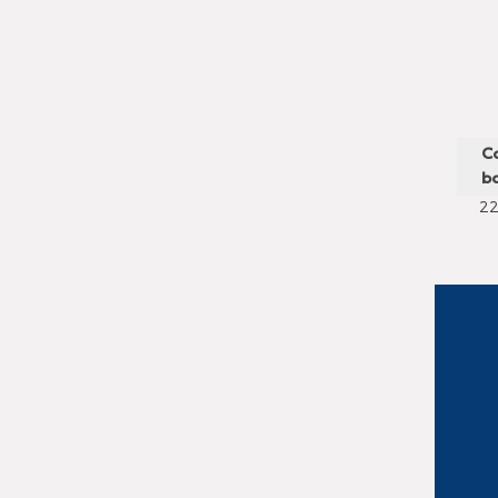
C
ba
2