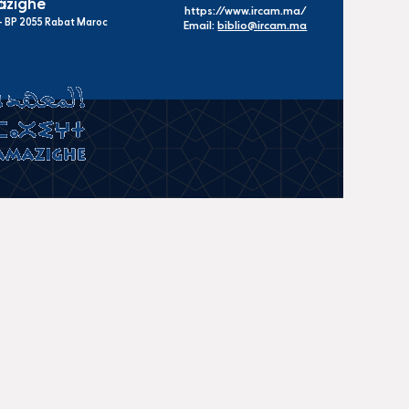
mazighe
https://www.ircam.ma/
s - BP 2055 Rabat Maroc
Email:
biblio@ircam.ma