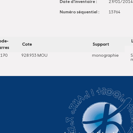
Date d'inventaire :
27/01/2014
Numéro séquentiel :
13764
ode-
Cote
Support
rres
2170
928.933 MOU
monographie
S
m