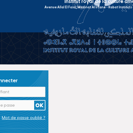
Institut royal de la culture a
Avenue Allal El Fassi, Madinat Al Irfane - Rabat Institut
nnecter
Mot de passe oublié ?