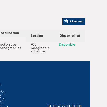
Réserver
Localisation
Section
Disponibilité
ection des
900
Disponible
onographies
Géographie
et histoire
Tél : 05 37-27-84-00 à 09