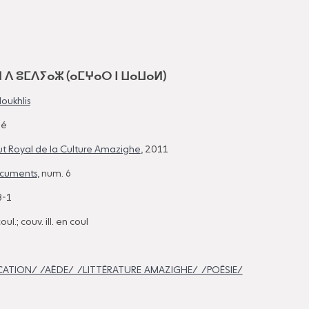
ⴷ ⵓⵎⴷⵢⴰⵣ (ⴰⵎⵖⴰⵔ ⵏ ⵡⴰⵡⴰⵍ)
ukhlis
mé
itut Royal de la Culture Amazighe
, 2011
ocuments
, num. 6
8-1
coul.; couv. ill. en coul
TION/ /AÈDE/ /LITTÉRATURE AMAZIGHE/ /POÉSIE/