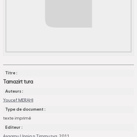
Titre :
Tamazirt tura
Auteurs :
Youcef MERAHI
Type de document :
texte imprimé
Editeur :
Asqamu Unnig n Timmuzya
, 2011