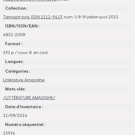
Collection :
Tamazirt tura, ISSN 1112-9417
, num. U 8-9/yebrir-yuct 2011
ISBN/ISSN/EAN :
4832-2008
Format :
191 p / couv. ill. en coul
Langues:
Catégories :
Littérature Amazighe
Mots-clés:
/LITTÉRATURE AMAZIGHE/
Date d'inventaire :
11/09/2014
Numéro séquentiel :
13976