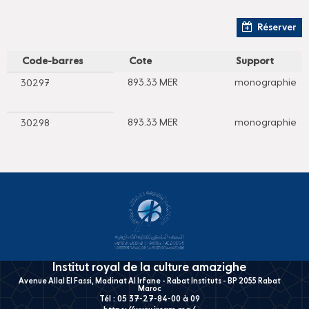
Réserver
Code-barres
Cote
Support
893.33 MER
monographie
30297
893.33 MER
monographie
30298
Institut royal de la culture amazighe
Avenue Allal El Fassi, Madinat Al Irfane - Rabat Instituts - BP 2055 Rabat
Maroc
Tél : 05 37-27-84-00 à 09