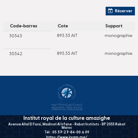
Réserver
Code-barres
Cote
Support
893.33 AIT
monographie
30343
893.33 AIT
monographie
30342
Institut royal de la culture amazighe
Avenue Allal El Fassi, Madinat Al Irfane - Rabat Instituts - BP 2055 Rabat
Maroc
Tél : 05 37-27-84-00 à 09
https://www.ircam.ma/