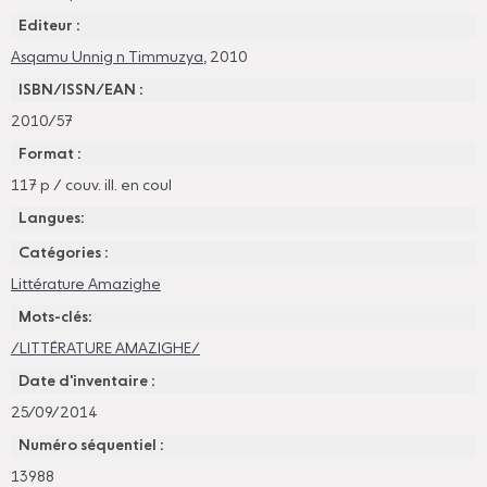
Editeur :
Asqamu Unnig n Timmuzya
, 2010
ISBN/ISSN/EAN :
2010/57
Format :
117 p / couv. ill. en coul
Langues:
Catégories :
Littérature Amazighe
Mots-clés:
/LITTÉRATURE AMAZIGHE/
Date d'inventaire :
25/09/2014
Numéro séquentiel :
13988