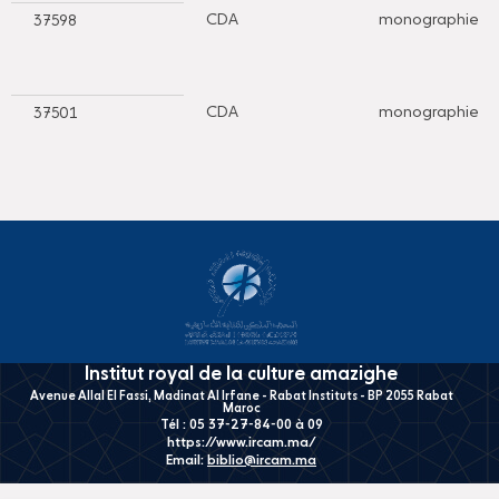
CDA
monographie
37598
CDA
monographie
37501
Institut royal de la culture amazighe
Avenue Allal El Fassi, Madinat Al Irfane - Rabat Instituts - BP 2055 Rabat
Maroc
Tél : 05 37-27-84-00 à 09
https://www.ircam.ma/
Email:
biblio@ircam.ma