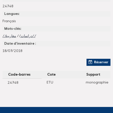
24748
Langues:
Français
Mots-clés:
//
//دراسات
مغاربية//
Date d'inventaire :
18/07/2018
Réserver
Code-barres
Cote
Support
ETU
monographie
24748