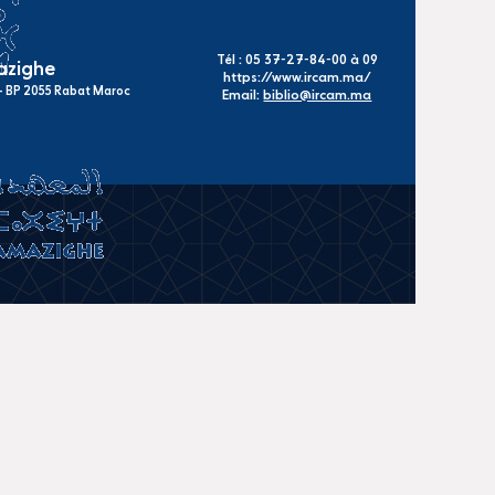
Tél : 05 37-27-84-00 à 09
mazighe
https://www.ircam.ma/
s - BP 2055 Rabat Maroc
Email:
biblio@ircam.ma