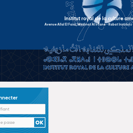
Institut royal de la culture a
Avenue Allal El Fassi, Madinat Al Irfane - Rabat Institut
nnecter