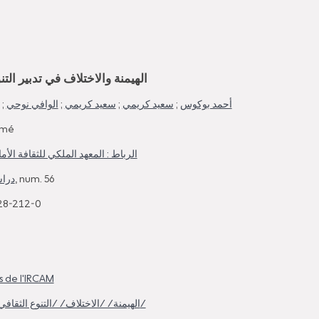
الهيمنة والاختلاف في تدبير التن
;
الوافي نوحي
;
سعيد كريمي
;
سعيد كريمي
;
أحمد بوكوس
imé
الرباط : المعهد الملكي للثقافة الأما
دراس
, num. 56
28-212-0
s de l'IRCAM
/الهيمنة/ /الاختلاف/ /التنوع الثقافي/ /العولمة/