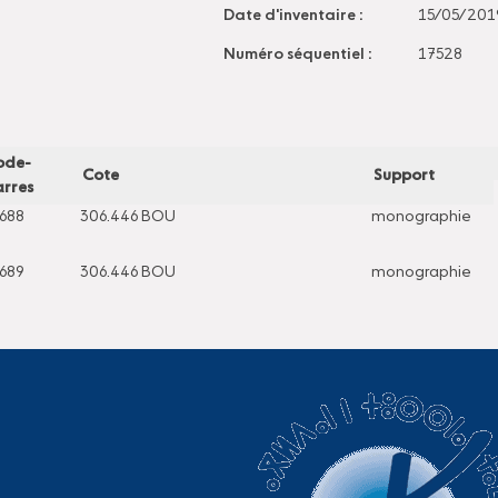
Date d'inventaire :
15/05/201
Numéro séquentiel :
17528
ode-
Cote
Support
rres
688
306.446 BOU
monographie
689
306.446 BOU
monographie