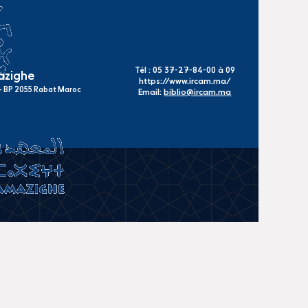
Tél : 05 37-27-84-00 à 09
mazighe
https://www.ircam.ma/
s - BP 2055 Rabat Maroc
Email:
biblio@ircam.ma