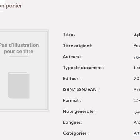
ية
Titre :
Titre original:
Pro
Auteurs :
وض
Type de document :
te
Editeur :
ISBN/ISSN/EAN :
97
Format :
Note générale :
اسي
Langues:
Ar
Catégories :
Ar