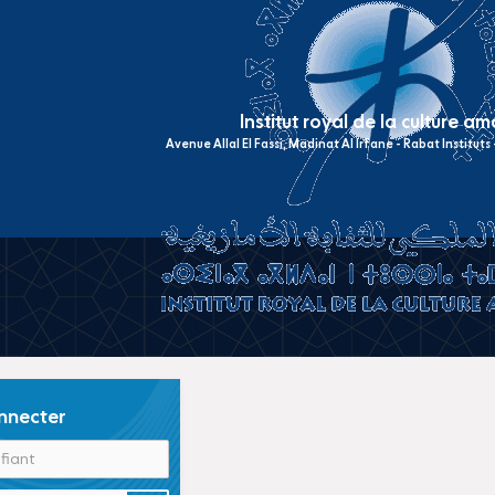
Institut royal de la culture a
Avenue Allal El Fassi, Madinat Al Irfane - Rabat Institut
nnecter