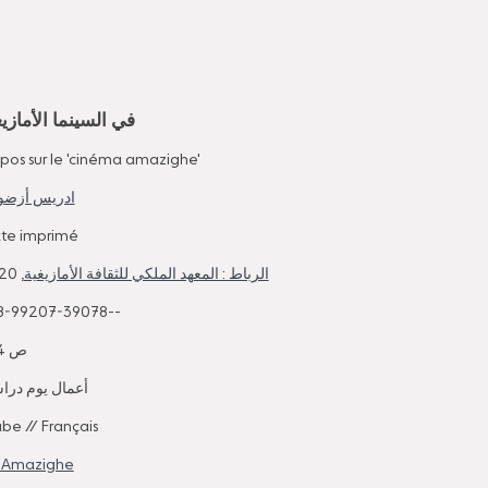
في السينما الأمازيغ
pos sur le 'cinéma amazighe'
ادريس أزض
xte imprimé
, 2020
الرباط : المعهد الملكي للثقافة الأمازيغية
8-99207-39078--
134 ص
أعمال يوم در
abe
//
Français
t Amazighe