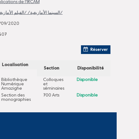
lications de l'IRCAM
/السينما الأمازيغية/ /الفيلم الأمازيغي/
/09/2020
407
Réserver
Localisation
Section
Disponibilité
Bibliothèque
Colloques
Disponible
Numérique
et
Amazighe
séminaires
Section des
700 Arts
Disponible
monographies