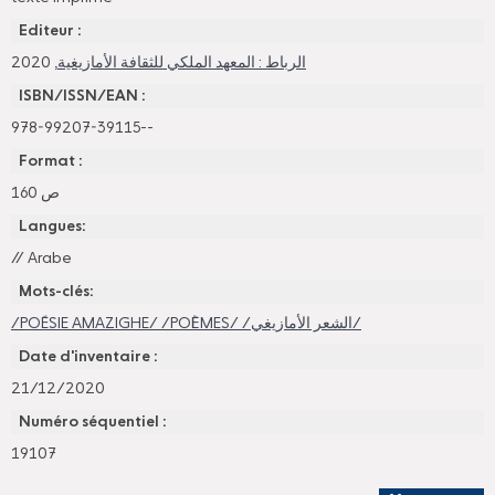
Editeur :
, 2020
الرباط : المعهد الملكي للثقافة الأمازيغية
ISBN/ISSN/EAN :
978-99207-39115--
Format :
160 ص
Langues:
//
Arabe
Mots-clés:
/POÉSIE AMAZIGHE/ /POÈMES/ /الشعر الأمازيغي/
Date d'inventaire :
21/12/2020
Numéro séquentiel :
19107