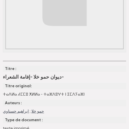
Titre :
ديوان حمو خلا -إفامة الشعراء-
Titre original:
ⵜⴰⴷⵍⴰ ⵃⵎⵎⵓ ⵅⵍⵍⴰ - ⵜⴰⵣⴷⵓⵖⵜ ⵏ ⵉⵎⴷⵢⴰⵣⵏ
Auteurs :
ابراهيم حسناوي
;
حمو خلا
Type de document :
texte imprimé