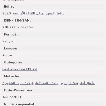
Editeur :
, 2020
الرباط : المعهد الملكي للثقافة الأمازيغية
ISBN/ISSN/EAN :
978-99207-39245--
Format :
270 ص
Langues:
Arabe
Catégories :
Publications de l'IRCAM
Mots-clés:
/أمثال أمازيغية/ /ايت وراين/ /الثقافة الأمازيغية/ /التراث الشفهي/
Date d'inventaire :
16/03/2021
Numéro séquentiel :