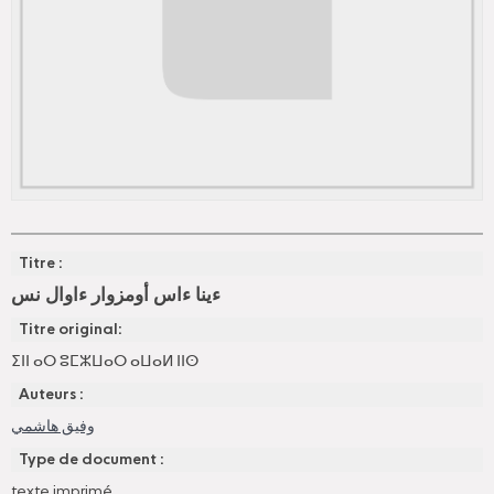
Titre :
ءينا ءاس أومزوار ءاوال نس
Titre original:
ⵉⵏⵏ ⴰⵔ ⵓⵎⵣⵡⴰⵔ ⴰⵡⴰⵍ ⵏⵏⵙ
Auteurs :
وفيق هاشمي
Type de document :
texte imprimé