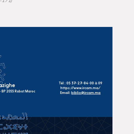
- 1 / 1)
Tél : 05 37-27-84-00 à 09
mazighe
https://www.ircam.ma/
s - BP 2055 Rabat Maroc
Email:
biblio@ircam.ma