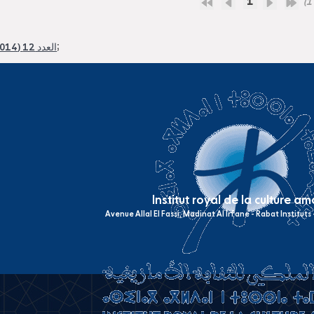
1
(1 
;
العدد 12 (2014)
Institut royal de la culture a
Avenue Allal El Fassi, Madinat Al Irfane - Rabat Institut