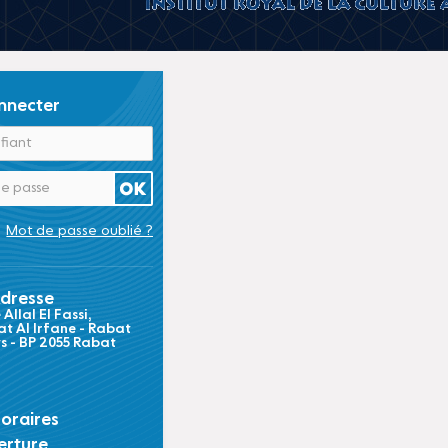
nnecter
Mot de passe oublié ?
dresse
Allal El Fassi,
t Al Irfane - Rabat
ts - BP 2055 Rabat
oraires
erture