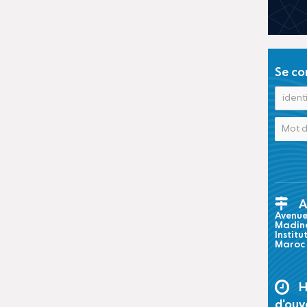
Se co
A
Avenue 
Madina
Institu
Maroc
H
d'ouv