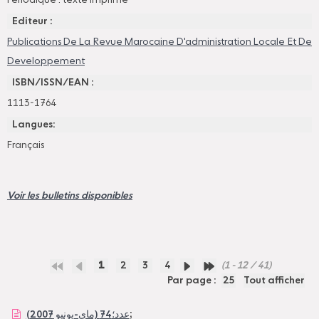
Périodique : texte imprimé
Editeur :
Publications De La Revue Marocaine D'administration Locale Et De
Developpement
ISBN/ISSN/EAN :
1113-1764
Langues:
Français
Voir les bulletins disponibles
1
2
3
4
(1 - 12 / 41)
Par page :
25
Tout afficher
;
عدد؛74 (ماي-يونيو 2007)