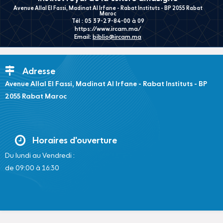
Avenue Allal El Fassi, Madinat Al Irfane - Rabat Instituts - BP 2055 Rabat
Maroc
Tél : 05 37-27-84-00 à 09
https://www.ircam.ma/
Email:
biblio@ircam.ma
Adresse
Avenue Allal El Fassi, Madinat Al Irfane - Rabat Instituts - BP
2055 Rabat Maroc
Horaires d'ouverture
Du lundi au Vendredi :
de 09:00 à 16:30