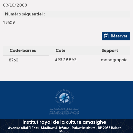
09/10/2008
Numéro séquentiel :
19507
Réserver
Code-barres
Cote
Support
493.37 BAS
monographie
8760
Institut royal de la culture amazighe
Avenue Allal El Fassi, Madinat Al Irfane - Rabat Instituts - BP 2055 Rabat
Maroc