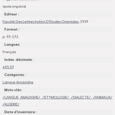
texte imprimé
Editeur :
Faculté Des Lettres Institut D'Etudes Orientales
, 1939
Format :
p. 93-172
Langues:
Français
Index. décimale :
493.37
Catégories :
Langue Amazighe
Mots-clés:
/LANGUE AMAZIGHE/ /ETYMOLOGIE/ /DIALECTE/ /ANIMAUX/
/ALGERIE/
Date d'inventaire :