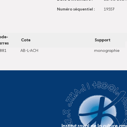
Numéro séquentiel :
19557
ode-
Cote
Support
rres
881
AB-L-ACH
monographie
Institut royal de la culture a