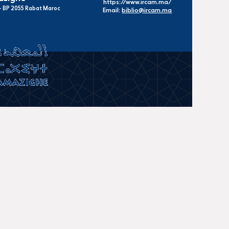
https://www.ircam.ma/
s - BP 2055 Rabat Maroc
Email:
biblio@ircam.ma