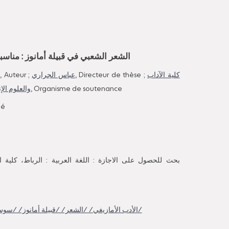
الشعر الشعبي في قبيلة أمانوز : مناسب
ب
, Auteur ;
عباس الجراري
, Directeur de thèse ;
كلية الآداب
والعلوم ال)
, Organisme de soutenance
mé
بحث للحصول على الاجازة : اللغة العربية : الرباط، كلية ال
/الأدب الأمازيغي/ /الشعر/ /قبيلة أمانوز/ /سوس/ /المغرب/