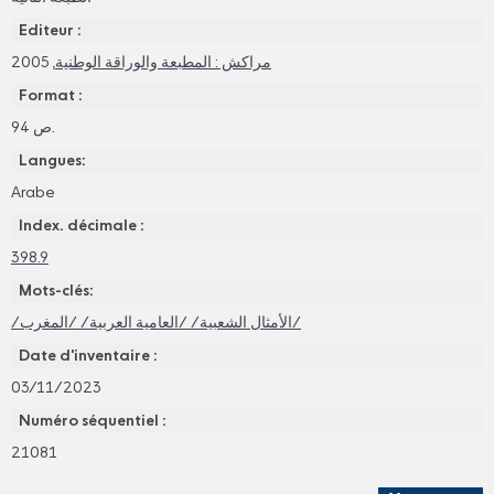
Editeur :
, 2005
مراكش : المطبعة والوراقة الوطنية
Format :
94 ص.
Langues:
Arabe
Index. décimale :
398.9
Mots-clés:
/الأمثال الشعبية/ /العامية العربية/ /المغرب/
Date d'inventaire :
03/11/2023
Numéro séquentiel :
21081