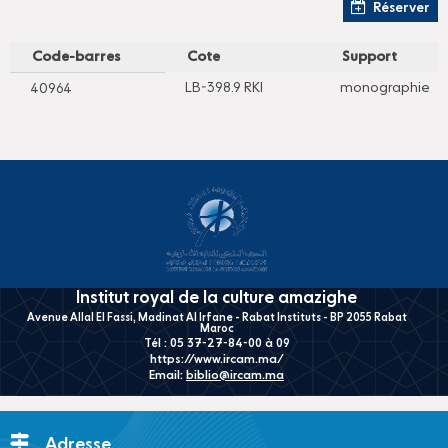
Réserver
Code-barres
Cote
Support
LB-398.9 RKI
monographie
40964
Institut royal de la culture amazighe
Avenue Allal El Fassi, Madinat Al Irfane - Rabat Instituts - BP 2055 Rabat
Maroc
Tél : 05 37-27-84-00 à 09
https://www.ircam.ma/
Email:
biblio@ircam.ma
Adresse