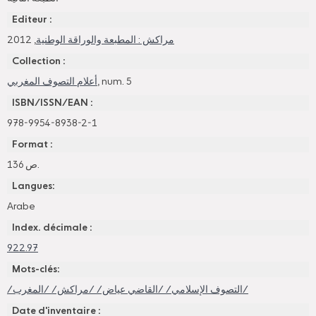
Editeur :
, 2012
مراكش : المطبعة والوراقة الوطنية
Collection :
أعلام التصوف المغربي
, num. 5
ISBN/ISSN/EAN :
978-9954-8938-2-1
Format :
136 ص.
Langues:
Arabe
Index. décimale :
922.97
Mots-clés:
/التصوف الإسلامي/ /القاضي عياض/ /مراكش/ /المغرب/
Date d'inventaire :