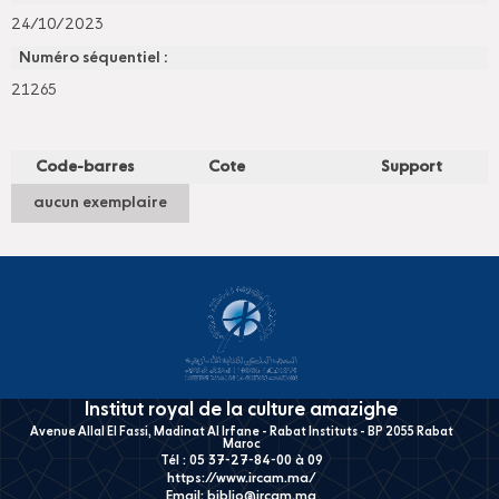
24/10/2023
Numéro séquentiel :
21265
Code-barres
Cote
Support
aucun exemplaire
Institut royal de la culture amazighe
Avenue Allal El Fassi, Madinat Al Irfane - Rabat Instituts - BP 2055 Rabat
Maroc
Tél : 05 37-27-84-00 à 09
https://www.ircam.ma/
Email:
biblio@ircam.ma