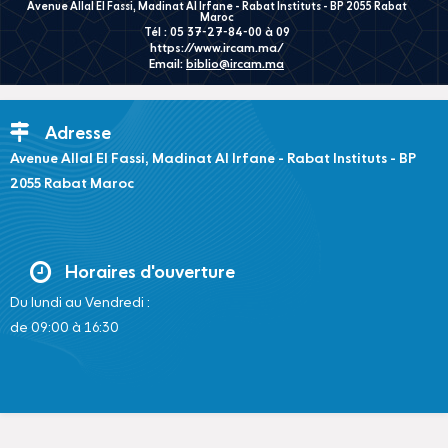
Avenue Allal El Fassi, Madinat Al Irfane - Rabat Instituts - BP 2055 Rabat
Maroc
Tél : 05 37-27-84-00 à 09
https://www.ircam.ma/
Email:
biblio@ircam.ma
Adresse
Avenue Allal El Fassi, Madinat Al Irfane - Rabat Instituts - BP
2055 Rabat Maroc
Horaires d'ouverture
Du lundi au Vendredi :
de 09:00 à 16:30