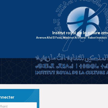
Institut royal de la culture a
Avenue Allal El Fassi, Madinat Al Irfane - Rabat Institut
nnecter