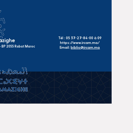
Tél : 05 37-27-84-00 à 09
mazighe
https://www.ircam.ma/
s - BP 2055 Rabat Maroc
Email:
biblio@ircam.ma