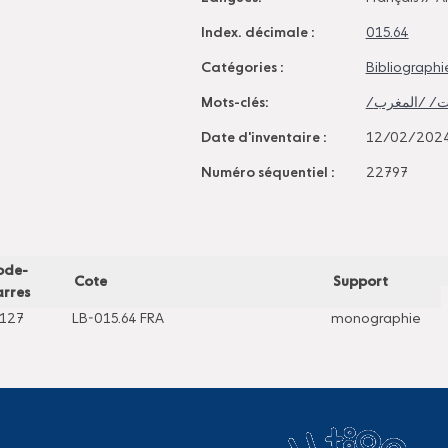
Index. décimale :
015.64
Catégories :
Bibliographie
Mots-clés:
Date d'inventaire :
12/02/202
Numéro séquentiel :
22797
ode-
Cote
Support
rres
127
LB-015.64 FRA
monographie