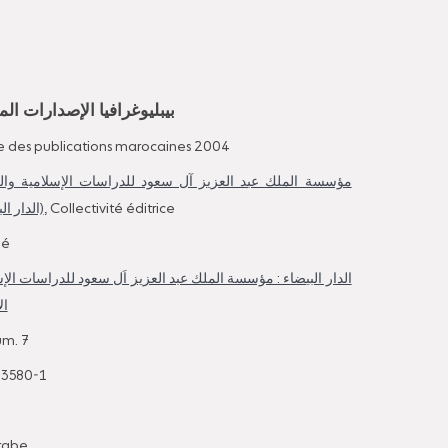
بيبليوغرافيا الإصدارات المغربي
e des publications marocaines 2004
مؤسسة الملك عبد العزيز آل سعود للدراسات الإسلامية والعل
الدار ا)
, Collectivité éditrice
mé
الدار البيضاء : مؤسسة الملك عبد العزيز اَل سعود للدراسات الإ
ال
um. 7
-3580-1
rabe