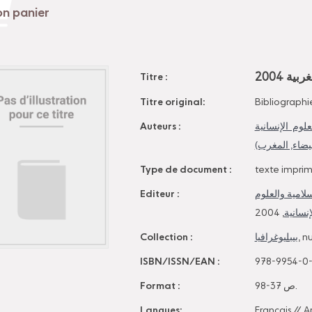
2004 ة
Titre :
Titre original:
Bibliographi
Auteurs :
وم الإنسانية
(لبيضاء, المغرب
Type de document :
texte impri
Editeur :
سلامية والعلوم
, 2004
إنسانية
Collection :
بيبليوغرافيا
, n
ISBN/ISSN/EAN :
978-9954-0
Format :
98-37 ص.
Langues:
Français
//
A