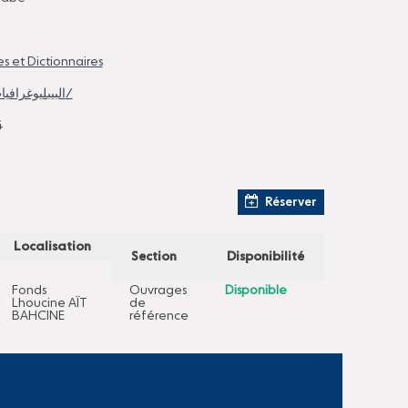
s et Dictionnaires
/البيبليوغرافيات/ /المغرب/
4
Réserver
Localisation
Section
Disponibilité
Fonds
Ouvrages
Disponible
Lhoucine AÏT
de
BAHCINE
référence