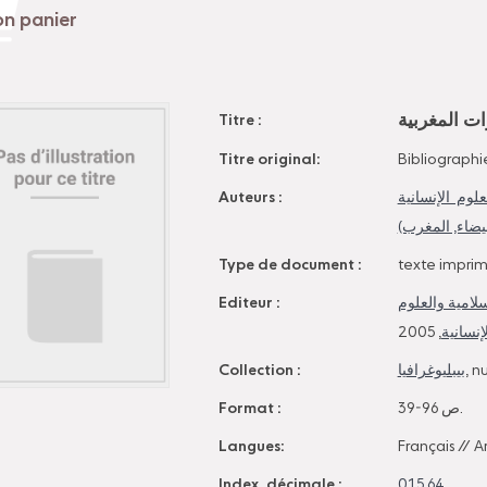
رات المغربية
Titre :
Titre original:
Bibliographi
Auteurs :
وم الإنسانية
(لبيضاء, المغرب
Type de document :
texte impri
Editeur :
سلامية والعلوم
, 2005
إنسانية
Collection :
بيبليوغرافيا
, n
Format :
39-96 ص.
Langues:
Français
//
A
Index. décimale :
015.64