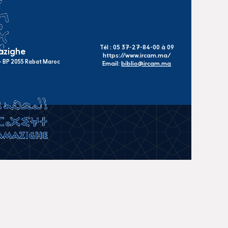
Tél : 05 37-27-84-00 à 09
mazighe
https://www.ircam.ma/
s - BP 2055 Rabat Maroc
Email:
biblio@ircam.ma