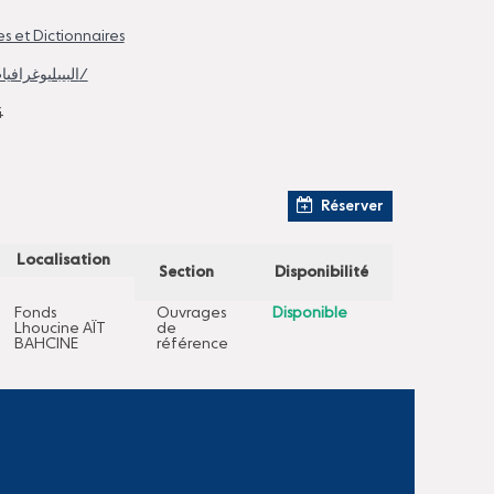
s et Dictionnaires
/البيبليوغرافيات/ /المغرب/
4
Réserver
Localisation
Section
Disponibilité
Fonds
Ouvrages
Disponible
Lhoucine AÏT
de
BAHCINE
référence