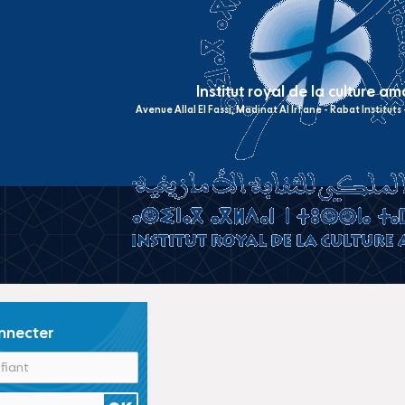
Institut royal de la culture a
Avenue Allal El Fassi, Madinat Al Irfane - Rabat Institut
nnecter