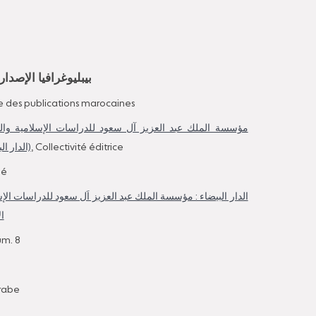
بيبليوغرافيا الإصدا
e des publications marocaines
مؤسسة الملك عبد العزيز آل سعود للدراسات الإسلامية والعل
الدار ا)
, Collectivité éditrice
mé
الدار البيضاء : مؤسسة الملك عبد العزيز اَل سعود للدراسات الإ
ال
um. 8
rabe