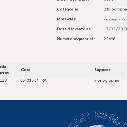
Catégories :
Bibliographie
Mots-clés:
Date d'inventaire :
12/02/202
Numéro séquentiel :
22698
ode-
Cote
Support
rres
128
LB-015.64 FRA
monographie