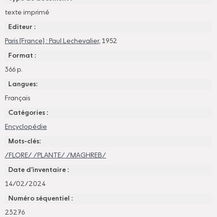
texte imprimé
Editeur :
Paris [France] : Paul Lechevalier
, 1952
Format :
366 p.
Langues:
Français
Catégories :
Encyclopédie
Mots-clés:
/FLORE/ /PLANTE/ /MAGHREB/
Date d'inventaire :
14/02/2024
Numéro séquentiel :
23276