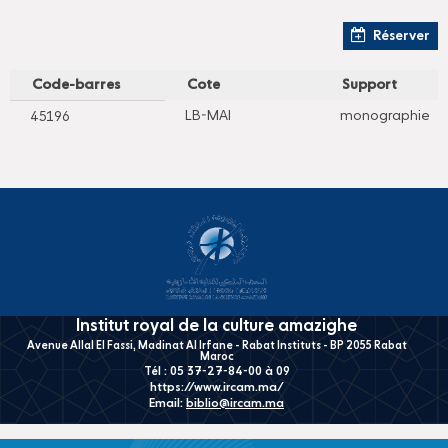
Réserver
Code-barres
Cote
Support
LB-MAI
monographie
45196
Institut royal de la culture amazighe
Avenue Allal El Fassi, Madinat Al Irfane - Rabat Instituts - BP 2055 Rabat
Maroc
Tél : 05 37-27-84-00 à 09
https://www.ircam.ma/
Email:
biblio@ircam.ma