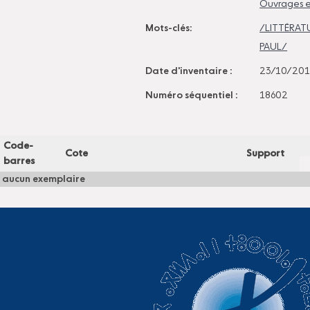
Ouvrages e
Mots-clés:
/LITTÉRA
PAUL/
Date d'inventaire :
23/10/20
Numéro séquentiel :
18602
Code-
Cote
Support
barres
aucun exemplaire