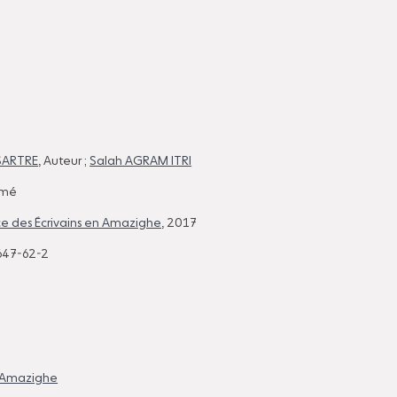
SARTRE
, Auteur ;
Salah AGRAM ITRI
imé
nce des Écrivains en Amazighe
, 2017
647-62-2
e Amazighe