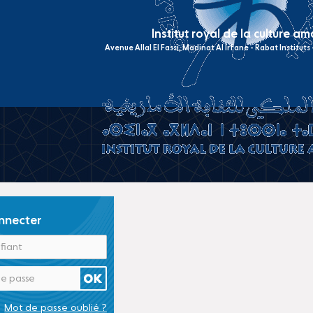
Institut royal de la culture a
Avenue Allal El Fassi, Madinat Al Irfane - Rabat Institut
nnecter
Mot de passe oublié ?