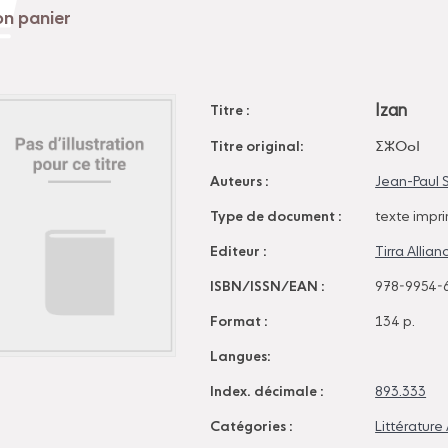
Izan
Titre :
Titre original:
ⵉⵣⵔⴰⵏ
Auteurs :
Jean-Paul 
Type de document :
texte impr
Editeur :
Tirra Allia
ISBN/ISSN/EAN :
978-9954-
Format :
134 p.
Langues:
Index. décimale :
893.333
Catégories :
Littératur