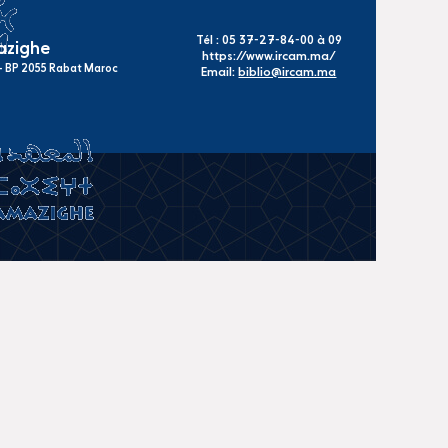
Tél : 05 37-27-84-00 à 09
mazighe
https://www.ircam.ma/
s - BP 2055 Rabat Maroc
Email:
biblio@ircam.ma