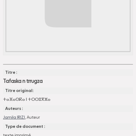
Titre :
Tafaska n trrugza
Titre original:
ⵜⴰⴼⴰⵙⴽⴰ ⵏ ⵜⵔⵔⵓⴳⵣⴰ
Auteurs :
Jamila IRIZI
, Auteur
Type de document :
texte imprimé