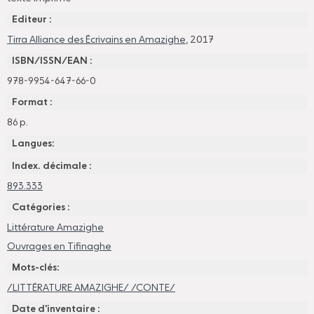
Editeur :
Tirra Alliance des Écrivains en Amazighe
, 2017
ISBN/ISSN/EAN :
978-9954-647-66-0
Format :
86 p.
Langues:
Index. décimale :
893.333
Catégories :
Littérature Amazighe
Ouvrages en Tifinaghe
Mots-clés:
/LITTÉRATURE AMAZIGHE/ /CONTE/
Date d'inventaire :