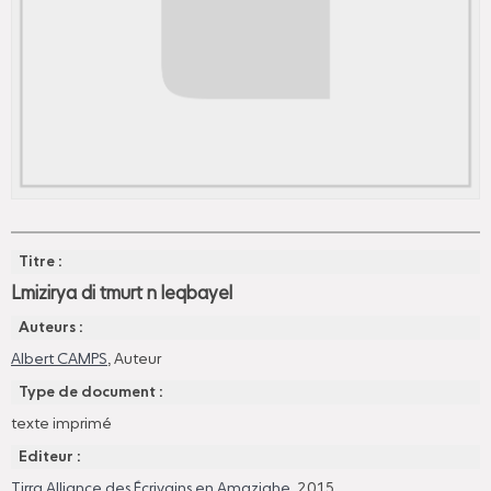
Titre :
Lmizirya di tmurt n leqbayel
Auteurs :
Albert CAMPS
, Auteur
Type de document :
texte imprimé
Editeur :
Tirra Alliance des Écrivains en Amazighe
, 2015