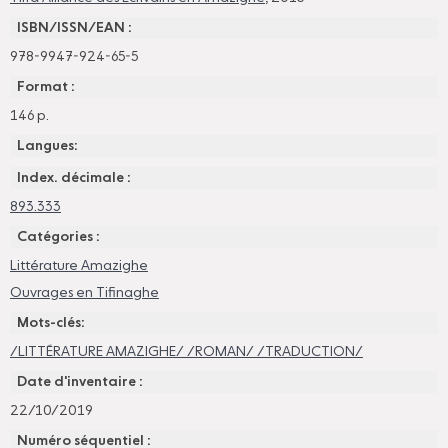
ISBN/ISSN/EAN :
978-9947-924-65-5
Format :
146 p.
Langues:
Index. décimale :
893.333
Catégories :
Littérature Amazighe
Ouvrages en Tifinaghe
Mots-clés:
/LITTÉRATURE AMAZIGHE/ /ROMAN/ /TRADUCTION/
Date d'inventaire :
22/10/2019
Numéro séquentiel :