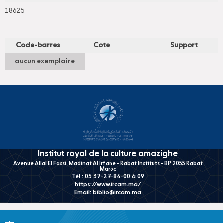
18625
Code-barres
Cote
Support
aucun exemplaire
Institut royal de la culture amazighe
Avenue Allal El Fassi, Madinat Al Irfane - Rabat Instituts - BP 2055 Rabat
Maroc
Tél : 05 37-27-84-00 à 09
https://www.ircam.ma/
Email:
biblio@ircam.ma