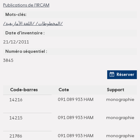
Publications de l'IRCAM
Mots-clés:
/المخطوطات/ /اللغة الأمازيغية/
Date d'inventaire :
21/12/2011
Numéro séquentiel :
3845
Réserver
Code-barres
Cote
Support
091.089 933 HAM
monographie
14216
091.089 933 HAM
monographie
14215
091.089 933 HAM
monographie
21786