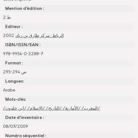
Mention d'édition :
ط 2
Editeur :
, 2002
الرباط : مركز طارق بن زياد
ISBN/ISSN/EAN :
978-9954-0-2288-7
Format :
295-294 ص
Langues:
Arabe
Mots-clés:
/المغرب/ /الأمازيغ/ /التاريخ/ /الإسلام/ /إبن خلدون/
Date d'inventaire :
08/07/2009
Numéro séquentiel :