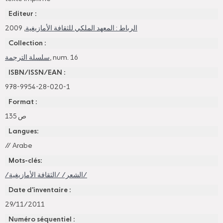
Editeur :
, 2009
الرباط : المعهد الملكي للثقافة الأمازيغية
Collection :
سلسلة الترجمة
, num. 16
ISBN/ISSN/EAN :
978-9954-28-020-1
Format :
135 ص
Langues:
//
Arabe
Mots-clés:
/الشعر/ /الثقافة الأمازيغية/
Date d'inventaire :
29/11/2011
Numéro séquentiel :