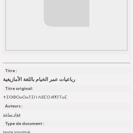
Titre :
رباعيات عمر الخيام باللغة الأمازيغية
Titre original:
ⵜⵉⵙⵀⵔⴰⵔⴰⵢⵉⵏ ⵏ ⵄⵓⵎⵔ ⵍⵅⵢⵢⴰⵎ
Auteurs :
فؤاد ساعة
Type de document :
texte imprimé