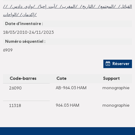
/القبائل/ /المجتمع/ /التاريخ/ /المغرب/ /اَيت إحيا/ /وادي دادس/ /
إكدمان/ /الواحات/
Date d'inventaire :
18/03/2010-24/11/2023
Numéro séquentiel :
6909
Réserver
Code-barres
Cote
Support
AB-964.03 HAM
monographie
26090
964.03 HAM
monographie
11318