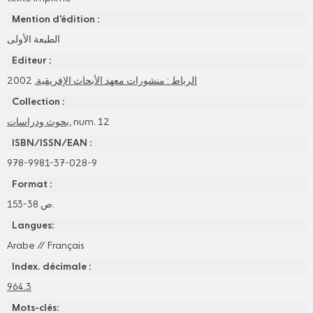
Mention d'édition :
الطبعة الأولى
Editeur :
, 2002
الرباط : منشورات معهد الأبحاث الإفريقية
Collection :
بحوث ودراسات
, num. 12
ISBN/ISSN/EAN :
978-9981-37-028-9
Format :
153-38 ص.
Langues:
Arabe
//
Français
Index. décimale :
964.3
Mots-clés: