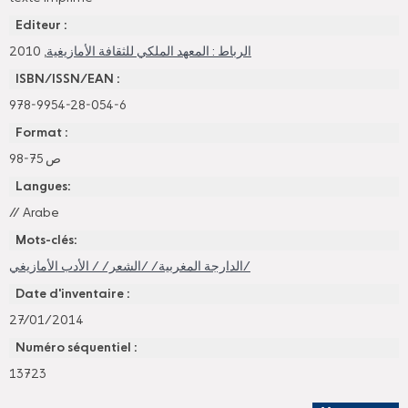
Editeur :
, 2010
الرباط : المعهد الملكي للثقافة الأمازيغية
ISBN/ISSN/EAN :
978-9954-28-054-6
Format :
98-75 ص
Langues:
//
Arabe
Mots-clés:
الدارجة المغربية/ /الشعر/ / الأدب الأمازيغي/
Date d'inventaire :
27/01/2014
Numéro séquentiel :
13723