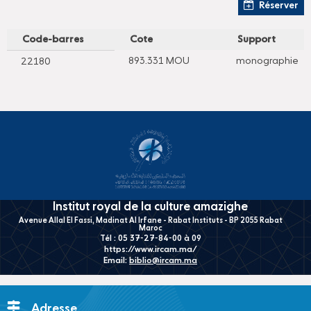
Réserver
Code-barres
Cote
Support
893.331 MOU
monographie
22180
Institut royal de la culture amazighe
Avenue Allal El Fassi, Madinat Al Irfane - Rabat Instituts - BP 2055 Rabat
Maroc
Tél : 05 37-27-84-00 à 09
https://www.ircam.ma/
Email:
biblio@ircam.ma
Adresse