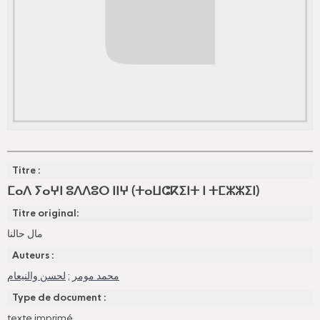
Titre :
ⵎⴰⴷ ⵢⴰⵖⵏ ⵓⴷⴷⵓⵔ ⵏⵏⵖ (ⵜⴰⵡⵛⴽⵉⵏⵜ ⵏ ⵜⵎⵣⵣⵉⵏ)
Titre original:
مال حالنا
Auteurs :
لحسن والنيعام
;
محمد مومر
Type de document :
texte imprimé