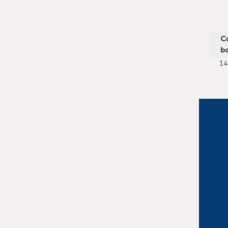
C
ba
1