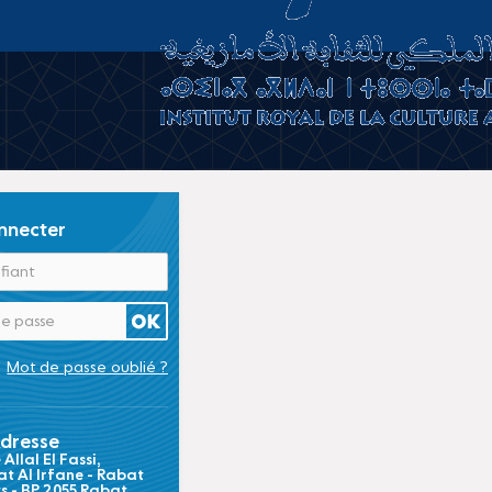
nnecter
Mot de passe oublié ?
dresse
Allal El Fassi,
t Al Irfane - Rabat
ts - BP 2055 Rabat