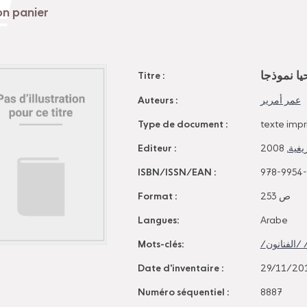
المبدعون ب
Titre :
Auteurs :
عمر أمرير
Type de document :
texte imp
Editeur :
, 2008
الرب
ISBN/ISSN/EAN :
978-9954
Format :
253 ص
Langues:
Arabe
Mots-clés:
Date d'inventaire :
29/11/20
Numéro séquentiel :
8887