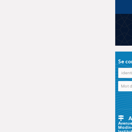
Se co
A
Avenue 
Madina
Institu