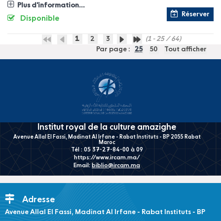
Plus d'information...
Réserver
Disponible
1
2
3
(1 - 25 / 64)
Par page :
25
50
Tout afficher
Institut royal de la culture amazighe
Avenue Allal El Fassi, Madinat Al Irfane - Rabat Instituts - BP 2055 Rabat
Maroc
Tél : 05 37-27-84-00 à 09
https://www.ircam.ma/
Email:
biblio@ircam.ma
Adresse
Avenue Allal El Fassi, Madinat Al Irfane - Rabat Instituts - BP