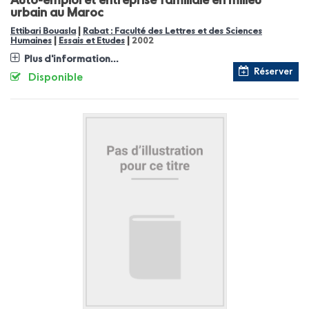
Auto-emploi et entreprise familiale en milieu
urbain au Maroc
|
Ettibari Bouasla
Rabat : Faculté des Lettres et des Sciences
|
|
Humaines
Essais et Etudes
2002
Plus d'information...
Réserver
Disponible