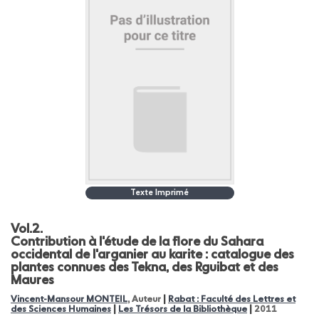
Texte Imprimé
Vol.2.
Contribution à l'étude de la flore du Sahara
occidental de l'arganier au karite : catalogue des
plantes connues des Tekna, des Rguibat et des
Maures
|
Vincent-Mansour MONTEIL
, Auteur
Rabat : Faculté des Lettres et
|
|
des Sciences Humaines
Les Trésors de la Bibliothèque
2011