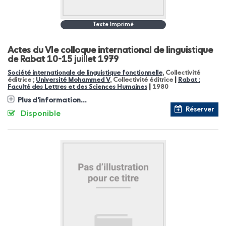
Texte Imprimé
Actes du VIe colloque international de linguistique
de Rabat 10-15 juillet 1979
Société internationale de linguistique fonctionnelle
, Collectivité
|
éditrice ;
Université Mohammed V
, Collectivité éditrice
Rabat :
|
Faculté des Lettres et des Sciences Humaines
1980
Plus d'information...
Réserver
Disponible