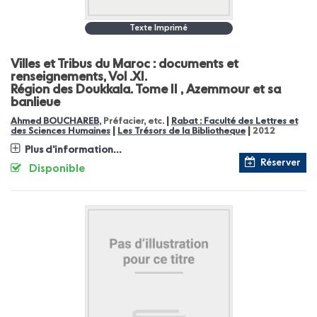
Texte Imprimé
Villes et Tribus du Maroc : documents et
renseignements, Vol .XI.
Région des Doukkala. Tome II , Azemmour et sa
banlieue
|
Ahmed BOUCHAREB
, Préfacier, etc.
Rabat : Faculté des Lettres et
|
|
des Sciences Humaines
Les Trésors de la Bibliotheque
2012
Plus d'information...
Réserver
Disponible