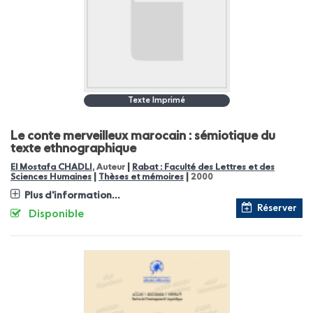
Texte Imprimé
Le conte merveilleux marocain : sémiotique du
texte ethnographique
|
El Mostafa CHADLI
, Auteur
Rabat : Faculté des Lettres et des
|
|
Sciences Humaines
Thèses et mémoires
2000
Plus d'information...
Réserver
Disponible