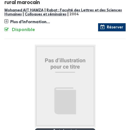
rural marocain
|
Mohamed AIT HAMZA
Rabat : Faculté des Lettres et des Sciences
|
|
Humaines
Colloques et séminaires
2004
Plus d'information...
Réserver
Disponible