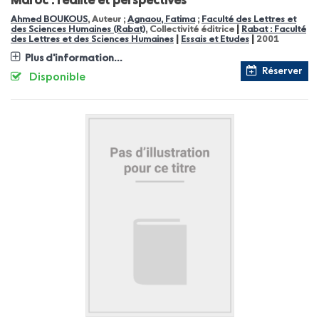
Maroc : réalité et perspectives
Ahmed BOUKOUS
, Auteur ;
Agnaou, Fatima
;
Faculté des Lettres et
|
des Sciences Humaines (Rabat)
, Collectivité éditrice
Rabat : Faculté
|
|
des Lettres et des Sciences Humaines
Essais et Etudes
2001
Plus d'information...
Réserver
Disponible