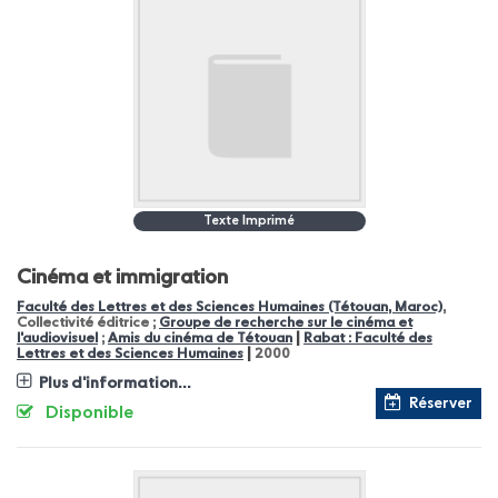
Texte Imprimé
Cinéma et immigration
Faculté des Lettres et des Sciences Humaines (Tétouan, Maroc)
,
Collectivité éditrice ;
Groupe de recherche sur le cinéma et
|
l'audiovisuel
;
Amis du cinéma de Tétouan
Rabat : Faculté des
|
Lettres et des Sciences Humaines
2000
Plus d'information...
Réserver
Disponible