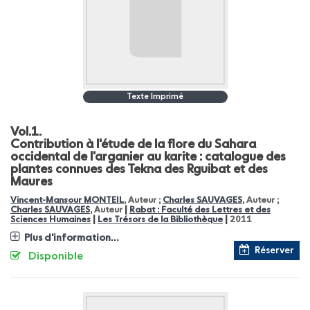
Texte Imprimé
Vol.1.
Contribution à l'étude de la flore du Sahara
occidental de l'arganier au karite : catalogue des
plantes connues des Tekna des Rguibat et des
Maures
Vincent-Mansour MONTEIL
, Auteur ;
Charles SAUVAGES
, Auteur ;
|
Charles SAUVAGES
, Auteur
Rabat : Faculté des Lettres et des
|
|
Sciences Humaines
Les Trésors de la Bibliothèque
2011
Plus d'information...
Réserver
Disponible