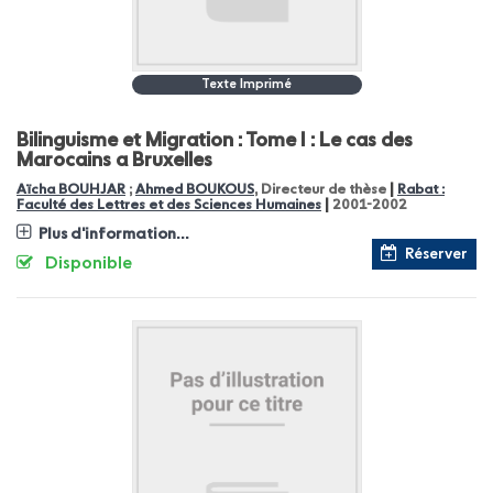
Texte Imprimé
Bilinguisme et Migration : Tome I : Le cas des
Marocains a Bruxelles
|
Aïcha BOUHJAR
;
Ahmed BOUKOUS
, Directeur de thèse
Rabat :
|
Faculté des Lettres et des Sciences Humaines
2001-2002
Plus d'information...
Réserver
Disponible