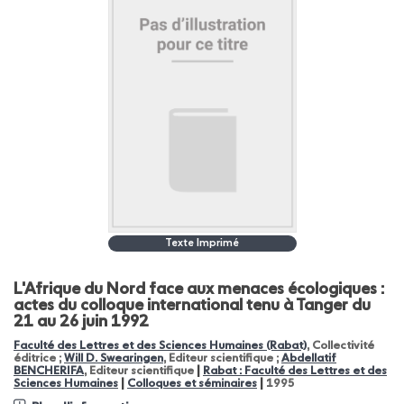
Texte Imprimé
L'Afrique du Nord face aux menaces écologiques :
actes du colloque international tenu à Tanger du
21 au 26 juin 1992
Faculté des Lettres et des Sciences Humaines (Rabat)
, Collectivité
éditrice ;
Will D. Swearingen
, Editeur scientifique ;
Abdellatif
|
BENCHERIFA
, Editeur scientifique
Rabat : Faculté des Lettres et des
|
|
Sciences Humaines
Colloques et séminaires
1995