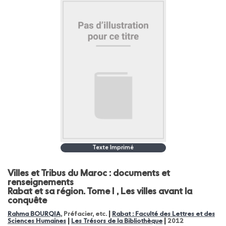
Texte Imprimé
Villes et Tribus du Maroc : documents et
renseignements
Rabat et sa région. Tome I , Les villes avant la
conquête
|
Rahma BOURQIA
, Préfacier, etc.
Rabat : Faculté des Lettres et des
|
|
Sciences Humaines
Les Trésors de la Bibliothèque
2012