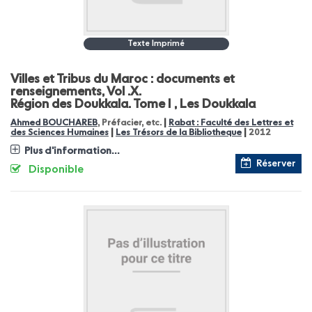
Texte Imprimé
Villes et Tribus du Maroc : documents et
renseignements, Vol .X.
Région des Doukkala. Tome I , Les Doukkala
|
Ahmed BOUCHAREB
, Préfacier, etc.
Rabat : Faculté des Lettres et
|
|
des Sciences Humaines
Les Trésors de la Bibliotheque
2012
Plus d'information...
Réserver
Disponible