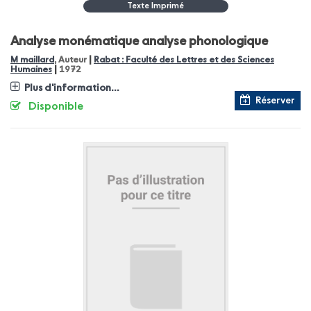
Texte Imprimé
Analyse monématique analyse phonologique
|
M maillard
, Auteur
Rabat : Faculté des Lettres et des Sciences
|
Humaines
1972
Plus d'information...
Réserver
Disponible