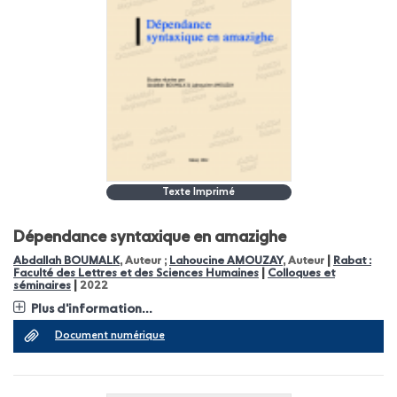
Texte Imprimé
Dépendance syntaxique en amazighe
|
Abdallah BOUMALK
, Auteur ;
Lahoucine AMOUZAY
, Auteur
Rabat :
|
Faculté des Lettres et des Sciences Humaines
Colloques et
|
séminaires
2022
Plus d'information...
Document numérique