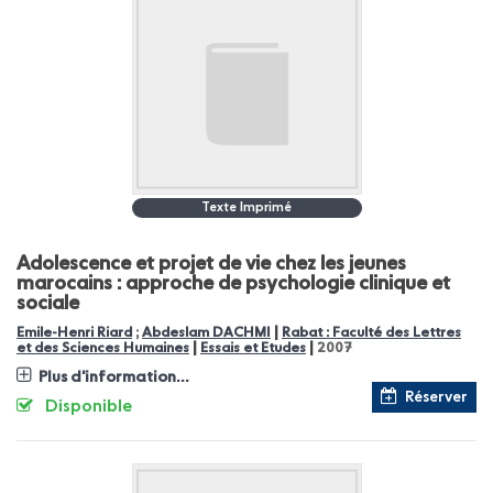
Texte Imprimé
Adolescence et projet de vie chez les jeunes
marocains : approche de psychologie clinique et
sociale
|
Emile-Henri Riard
;
Abdeslam DACHMI
Rabat : Faculté des Lettres
|
|
et des Sciences Humaines
Essais et Etudes
2007
Plus d'information...
Réserver
Disponible