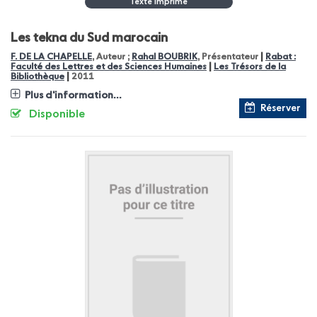
Texte Imprimé
Les tekna du Sud marocain
|
F. DE LA CHAPELLE
, Auteur ;
Rahal BOUBRIK
, Présentateur
Rabat :
|
Faculté des Lettres et des Sciences Humaines
Les Trésors de la
|
Bibliothèque
2011
Plus d'information...
Réserver
Disponible