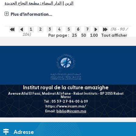
|
الزين
الدار البيضاء : مطبعة النجاح الجديدة
Plus d'information...
1
2
3
4
5
6
7
(76 - 90 /
104)
Par page :
25
50
100
Tout afficher
Institut royal de la culture amazighe
Avenue Allal El Fassi, Madinat Al Irfane - Rabat Instituts - BP 2055 Rabat
Maroc
Tél : 05 37-27-84-00 à 09
https://www.ircam.ma/
Email:
biblio@ircam.ma
Adresse