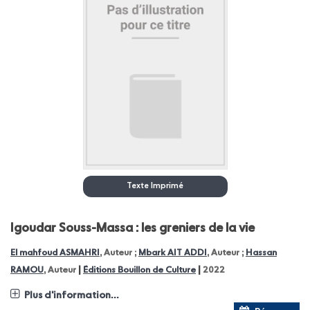
Texte Imprimé
Igoudar Souss-Massa : les greniers de la vie
El mahfoud ASMAHRI
, Auteur ;
Mbark AIT ADDI
, Auteur ;
Hassan
|
|
RAMOU
, Auteur
Éditions Bouillon de Culture
2022
Plus d'information...