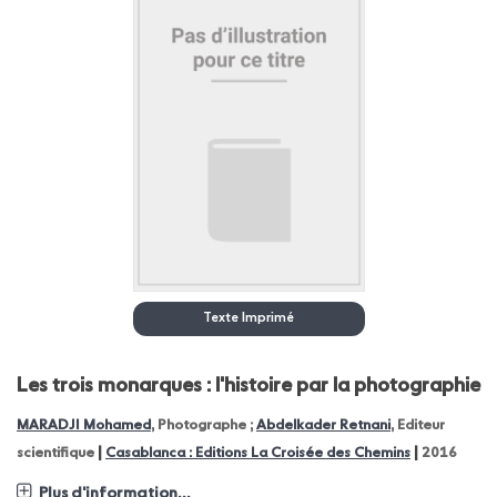
Texte Imprimé
Les trois monarques : l'histoire par la photographie
MARADJI Mohamed
, Photographe ;
Abdelkader Retnani
, Editeur
|
|
scientifique
Casablanca : Editions La Croisée des Chemins
2016
Plus d'information...