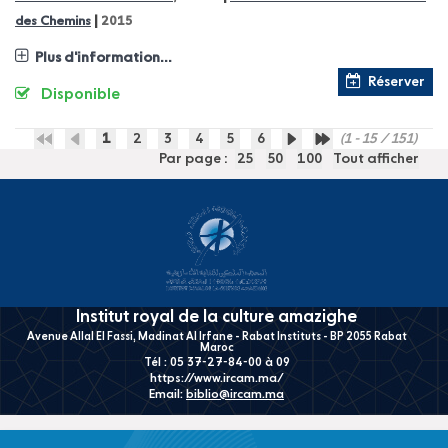
|
des Chemins
2015
Plus d'information...
Réserver
Disponible
1
2
3
4
5
6
(1 - 15 / 151)
Par page :
25
50
100
Tout afficher
Institut royal de la culture amazighe
Avenue Allal El Fassi, Madinat Al Irfane - Rabat Instituts - BP 2055 Rabat
Maroc
Tél : 05 37-27-84-00 à 09
https://www.ircam.ma/
Email:
biblio@ircam.ma