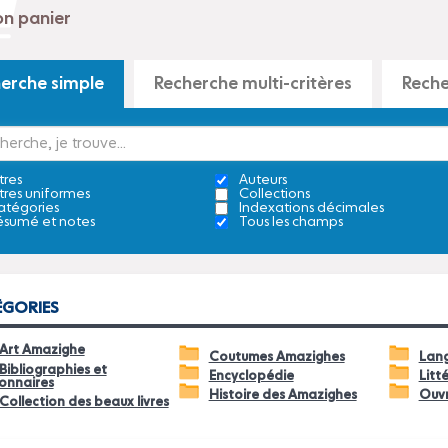
erche simple
Recherche multi-critères
Reche
tres
Auteurs
tres uniformes
Collections
tégories
Indexations décimales
sumé et notes
Tous les champs
ÉGORIES
Art Amazighe
Coutumes Amazighes
Lan
Bibliographies et
Encyclopédie
Litt
ionnaires
Histoire des Amazighes
Ouvr
Collection des beaux livres