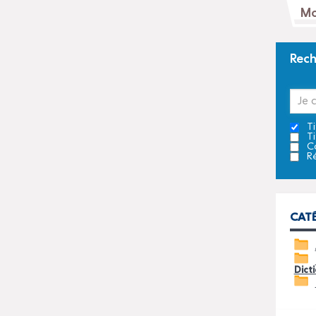
Rech
Ti
Ti
Ca
Ré
CAT
Dict