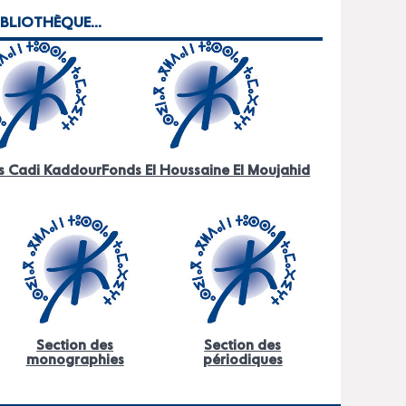
BLIOTHÈQUE...
s Cadi Kaddour
Fonds El Houssaine El Moujahid
Section des
Section des
monographies
périodiques