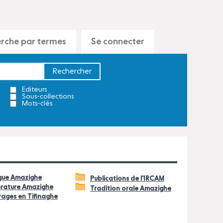
rche par termes
Se connecter
Editeurs
Sous-collections
Mots-clés
gue Amazighe
Publications de l'IRCAM
érature Amazighe
Tradition orale Amazighe
ages en Tifinaghe