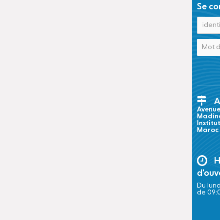
Se co
A
Avenue 
Madina
Institu
Maroc
H
d'ouv
Du lund
de 09: