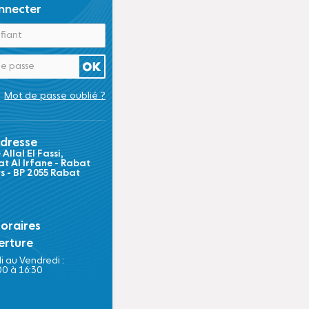
nnecter
Mot de passe oublié ?
dresse
Allal El Fassi,
t Al Irfane - Rabat
ts - BP 2055 Rabat
oraires
erture
i au Vendredi :
00 à 16:30