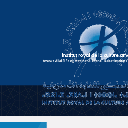
Institut royal de la culture a
Avenue Allal El Fassi, Madinat Al Irfane - Rabat Institut