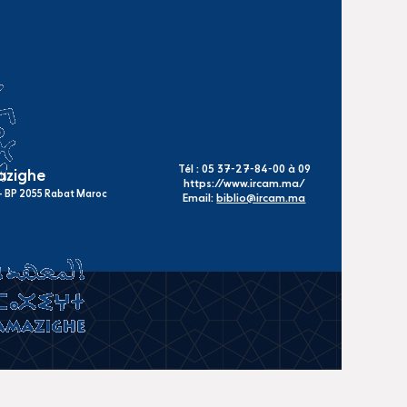
Tél : 05 37-27-84-00 à 09
mazighe
https://www.ircam.ma/
s - BP 2055 Rabat Maroc
Email:
biblio@ircam.ma